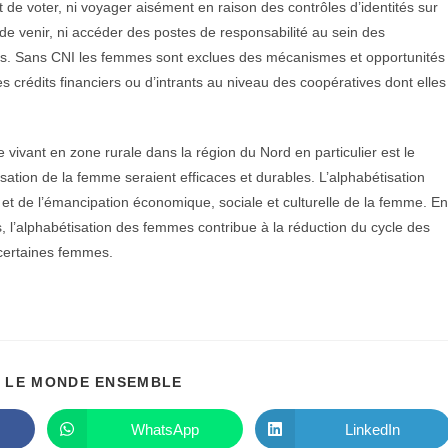
oit de voter, ni voyager aisément en raison des contrôles d’identités sur
t de venir, ni accéder des postes de responsabilité au sein des
res. Sans CNI les femmes sont exclues des mécanismes et opportunités
es crédits financiers ou d’intrants au niveau des coopératives dont elles
e vivant en zone rurale dans la région du Nord en particulier est le
sation de la femme seraient efficaces et durables. L’alphabétisation
p et de l’émancipation économique, sociale et culturelle de la femme. En
s, l’alphabétisation des femmes contribue à la réduction du cycle des
e certaines femmes.
PARTAGER
 LE MONDE ENSEMBLE
CE
CONTENU
WhatsApp
LinkedIn
Ouvrir
Ouvrir