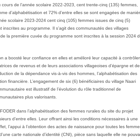
cours de l’année scolaire 2022-2023, cent trente-cinq (135) femmes,
amme d’alphabétisation et 72% d’entre elles se sont engagées de maniè
année scolaire 2023-2024 cent cinq (105) femmes issues de cinq (5)
 inscrites au programme. Il s’agit des communautés des villages
de la première cuvée du programme sont inscrites à la session 2024 
 a boosté leur confiance en elles et amélioré leur capacité à contrôler
trices de revenus et de leurs associations villageoises d’épargne et de
éduction de la dépendance vis-à-vis des hommes, l’alphabétisation des
on financière. L’engagement de six (6) bénéficiaires du village Naari
autaire est illustratif de l’évolution du rôle traditionnel de
munautaires plus valorisants.
de FODER dans l’alphabétisation des femmes rurales du site du projet
eurs d’entre elles. Leur offrant ainsi les conditions nécessaires à une
 effet, l’appui à l’obtention des actes de naissance pour toutes les femme
’une carte nationale d’identité (CNI), pièce sans laquelle elle ne pouva