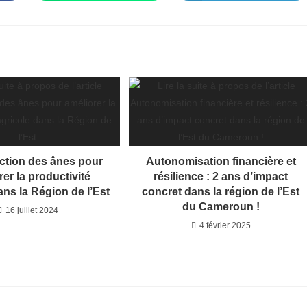
dans
dans
une
une
autre
autre
fenêtre
fenêtre
uction des ânes pour
Autonomisation financière et
rer la productivité
résilience : 2 ans d’impact
ans la Région de l’Est
concret dans la région de l’Est
du Cameroun !
16 juillet 2024
4 février 2025