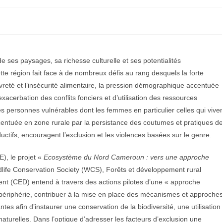
 ses paysages, sa richesse culturelle et ses potentialités
te région fait face à de nombreux défis au rang desquels la forte
vreté et l’insécurité alimentaire, la pression démographique accentuée
xacerbation des conflits fonciers et d’utilisation des ressources
les personnes vulnérables dont les femmes en particulier celles qui vive
accentuée en zone rurale par la persistance des coutumes et pratiques d
uctifs, encouragent l’exclusion et les violences basées sur le genre.
), le projet «
Ecosystème du Nord Cameroun : vers une approche
dlife Conservation Society (WCS), Forêts et développement rural
nt (CED) entend à travers des actions pilotes d’une « approche
 périphérie, contribuer à la mise en place des mécanismes et approche
ntes afin d’instaurer une conservation de la biodiversité, une utilisation
aturelles. Dans l’optique d’adresser les facteurs d’exclusion une