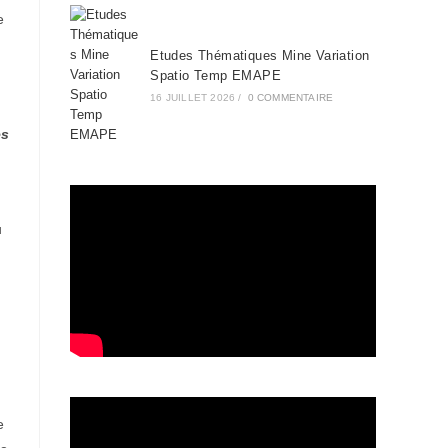
e
Etudes Thématiques Mine Variation
Spatio Temp EMAPE
16 JUILLET 2026
/
0 COMMENTAIRE
es
u
e