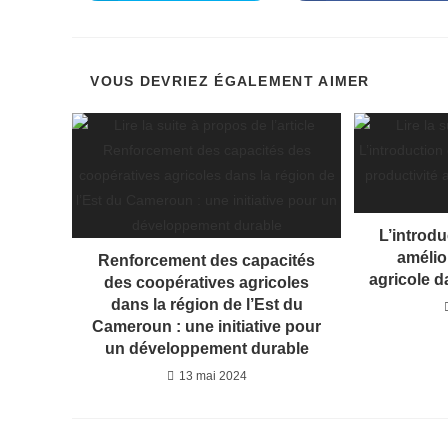
dans
dans
une
une
autre
autre
fenêtre
fenêtre
VOUS DEVRIEZ ÉGALEMENT AIMER
L’introd
amélio
Renforcement des capacités
agricole d
des coopératives agricoles
dans la région de l’Est du
Cameroun : une initiative pour
un développement durable
13 mai 2024