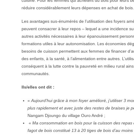
cuisine. Pour les femmes qui achètent du bois pour leurs bes
réduire considérablement leurs dépenses en achat de bois.
Les avantages sus-énumérés de l’utilisation des foyers am
peuvent consacrer à leur repos – lequel a une incidence sur 
autres activités nécessaires à leur épanouissement personne
formations utiles à leur autonomisation. Les économies déga
besoins de cuisson permettent aux femmes de financer d’aut
des enfants, à la santé, à l’alimentation entre autres. L’uti
conséquent à la lutte contre la pauvreté en milieu rural ain
communautés.
Ils/elles ont dit :
«
Aujourd’hui grâce à mon foyer amélioré, j’utiliser 3 m
plus rapidement et avec juste des restes de braises je p
Nangam Djoungo du village Ouro André ;
«
Ma consommation en bois pour la cuisson des repas da
fagot de bois constitué 13 à 20 tiges de bois d’au moins