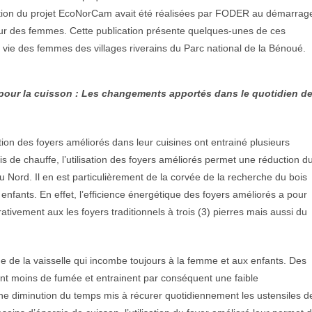
ntion du projet EcoNorCam avait été réalisées par FODER au démarrag
veur des femmes. Cette publication présente quelques-unes de ces
de vie des femmes des villages riverains du Parc national de la Bénoué.
 pour la cuisson : Les changements apportés dans le quotidien d
sation des foyers améliorés dans leur cuisines ont entrainé plusieurs
s de chauffe, l’utilisation des foyers améliorés permet une réduction d
Nord. Il en est particulièrement de la corvée de la recherche du bois
enfants. En effet, l’efficience énergétique des foyers améliorés a pour
ativement aux les foyers traditionnels à trois (3) pierres mais aussi du
ge de la vaisselle qui incombe toujours à la femme et aux enfants. Des
ent moins de fumée et entrainent par conséquent une faible
une diminution du temps mis à récurer quotidiennement les ustensiles d