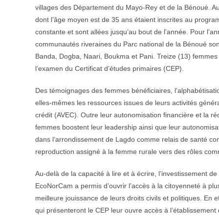
villages des Département du Mayo-Rey et de la Bénoué. Au 
dont l’âge moyen est de 35 ans étaient inscrites au progr
constante et sont allées jusqu’au bout de l’année. Pour l’
communautés riveraines du Parc national de la Bénoué sont
Banda, Dogba, Naari, Boukma et Pani. Treize (13) femmes 
l’examen du Certificat d’études primaires (CEP).
Des témoignages des femmes bénéficiaires, l’alphabétisation
elles-mêmes les ressources issues de leurs activités généra
crédit (AVEC). Outre leur autonomisation financière et la r
femmes boostent leur leadership ainsi que leur autonomisati
dans l’arrondissement de Lagdo comme relais de santé commun
reproduction assigné à la femme rurale vers des rôles com
Au-delà de la capacité à lire et à écrire, l’investissement 
EcoNorCam a permis d’ouvrir l’accès à la citoyenneté à plusi
meilleure jouissance de leurs droits civils et politiques. En
qui présenteront le CEP leur ouvre accès à l’établissement d