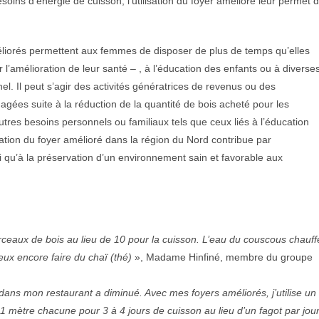
oins d’énergie de cuisson, l’utilisation du foyer amélioré leur permet 
éliorés permettent aux femmes de disposer de plus de temps qu’elles
l’amélioration de leur santé – , à l’éducation des enfants ou à diverse
l. Il peut s’agir des activités génératrices de revenus ou des
gées suite à la réduction de la quantité de bois acheté pour les
res besoins personnels ou familiaux tels que ceux liés à l’éducation
lisation du foyer amélioré dans la région du Nord contribue par
si qu’à la préservation d’un environnement sain et favorable aux
orceaux de bois au lieu de 10 pour la cuisson. L’eau du couscous chauff
eux encore faire du chaï (thé)
», Madame Hinfiné, membre du groupe
ns mon restaurant a diminué. Avec mes foyers améliorés, j’utilise un
 1 mètre chacune pour 3 à 4 jours de cuisson au lieu d’un fagot par jou