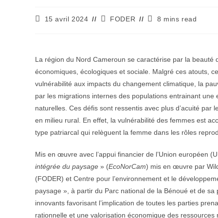
Publication
Auteur/autrice
Temps
15 avril 2024
FODER
8 mins read
publiée :
de
de
la
lecture :
publication :
La région du Nord Cameroun se caractérise par la beauté de
économiques, écologiques et sociale. Malgré ces atouts, cet
vulnérabilité aux impacts du changement climatique, la pau
par les migrations internes des populations entrainant une e
naturelles. Ces défis sont ressentis avec plus d’acuité par 
en milieu rural. En effet, la vulnérabilité des femmes est 
type patriarcal qui relèguent la femme dans les rôles reprod
Mis en œuvre avec l’appui financier de l’Union européen (UE
intégrée du paysage
» (
EcoNorCam
) mis en œuvre par Wil
(FODER) et Centre pour l’environnement et le développeme
paysage », à partir du Parc national de la Bénoué et de sa
innovants favorisant l’implication de toutes les parties prena
rationnelle et une valorisation économique des ressources n