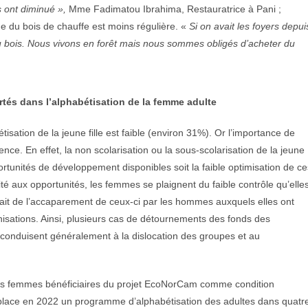
 ont diminué »,
Mme Fadimatou Ibrahima, Restauratrice à Pani ;
 du bois de chauffe est moins régulière. «
Si on avait les foyers depui
 du bois. Nous vivons en forêt mais nous sommes obligés d’acheter du
és dans l’alphabétisation de la femme adulte
isation de la jeune fille est faible (environ 31%). Or l’importance de
ce. En effet, la non scolarisation ou la sous-scolarisation de la jeune
ortunités de développement disponibles soit la faible optimisation de ce
té aux opportunités, les femmes se plaignent du faible contrôle qu’elle
 fait de l’accaparement de ceux-ci par les hommes auxquels elles ont
nisations. Ainsi, plusieurs cas de détournements des fonds des
 conduisent généralement à la dislocation des groupes et au
 les femmes bénéficiaires du projet EcoNorCam comme condition
place en 2022 un programme d’alphabétisation des adultes dans quatr