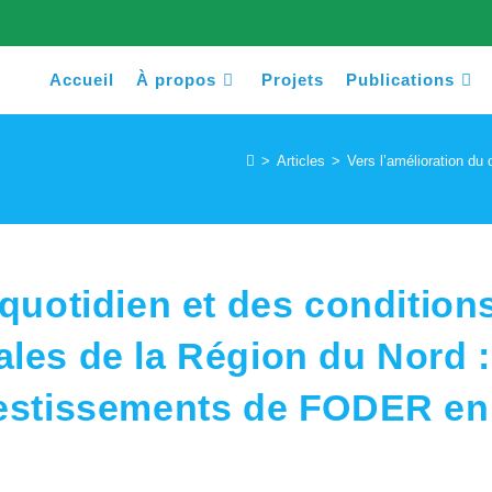
Accueil
À propos
Projets
Publications
>
Articles
>
Vers l’amélioration d
 quotidien et des condition
ales de la Région du Nord :
vestissements de FODER en