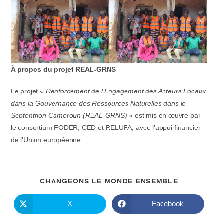
À propos du projet REAL-GRNS
Le projet «
Renforcement de l’Engagement des Acteurs Locaux
dans la Gouvernance des Ressources Naturelles dans le
Septentrion Cameroun (REAL-GRNS)
» est mis en œuvre par
le consortium FODER, CED et RELUFA, avec l’appui financier
de l’Union européenne.
PARTAGE
CHANGEONS LE MONDE ENSEMBLE
CE
CONTENU
X
Facebook
Ouvrir
Ouvrir
dans
dans