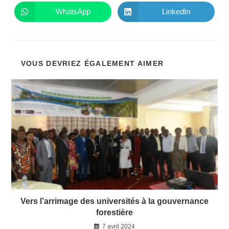
une
une
autre
autre
WhatsApp
LinkedIn
Ouvrir
Ouvrir
fenêtre
fenêtre
dans
dans
une
une
autre
autre
fenêtre
fenêtre
VOUS DEVRIEZ ÉGALEMENT AIMER
Vers l’arrimage des universités à la gouvernance
forestière
7 avril 2024