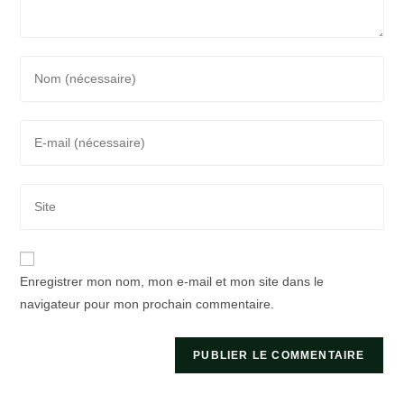
Enter
your
name
Enter
or
your
username
email
to
Saisir
address
comment
l’URL
to
de
comment
votre
Enregistrer mon nom, mon e-mail et mon site dans le
site
navigateur pour mon prochain commentaire.
(facultatif)