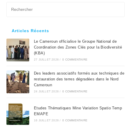
Pre
Es
to
clo
Articles Récents
the
Le Cameroun officialise le Groupe National de
sea
Coordination des Zones Clés pour la Biodiversité
pan
(KBA)
27 JUILLET 2026
/
0 COMMENTAIRE
Des leaders associatifs formés aux techniques de
restauration des terres dégradées dans le Nord
Cameroun
24 JUILLET 2026
/
0 COMMENTAIRE
Etudes Thématiques Mine Variation Spatio Temp
EMAPE
16 JUILLET 2026
/
0 COMMENTAIRE