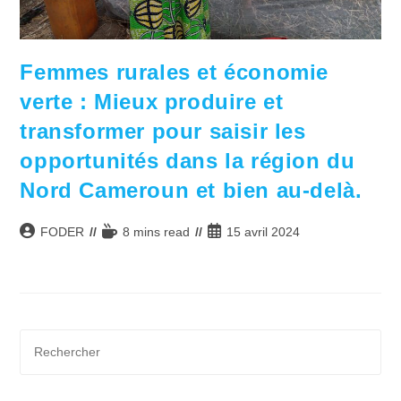
Femmes rurales et économie
verte : Mieux produire et
transformer pour saisir les
opportunités dans la région du
Nord Cameroun et bien au-delà.
Auteur/autrice
Temps
Publication
FODER
8 mins read
15 avril 2024
de
de
publiée :
la
lecture :
publication :
Pre
Es
to