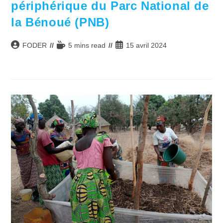
périphérique du Parc National de
la Bénoué (PNB)
Auteur/autrice
Temps
Publication
FODER
5 mins read
15 avril 2024
de
de
publiée :
la
lecture :
publication :