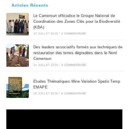
clo
Articles Récents
the
Le Cameroun officialise le Groupe National de
sea
Coordination des Zones Clés pour la Biodiversité
pan
(KBA)
27 JUILLET 2026
/
0 COMMENTAIRE
Des leaders associatifs formés aux techniques de
restauration des terres dégradées dans le Nord
Cameroun
24 JUILLET 2026
/
0 COMMENTAIRE
Etudes Thématiques Mine Variation Spatio Temp
EMAPE
16 JUILLET 2026
/
0 COMMENTAIRE