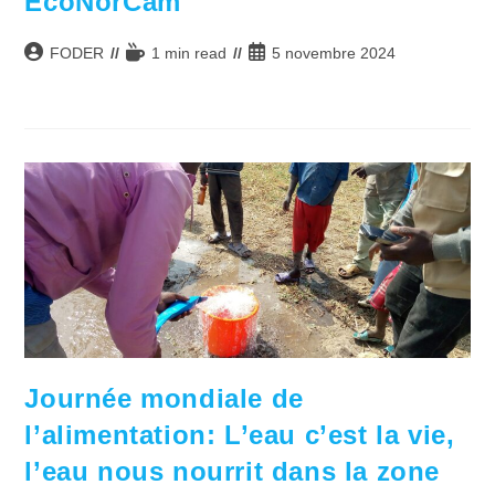
EcoNorCam
Auteur/autrice
Temps
Publication
FODER
1 min read
5 novembre 2024
de
de
publiée :
la
lecture :
publication :
Journée mondiale de
l’alimentation: L’eau c’est la vie,
l’eau nous nourrit dans la zone