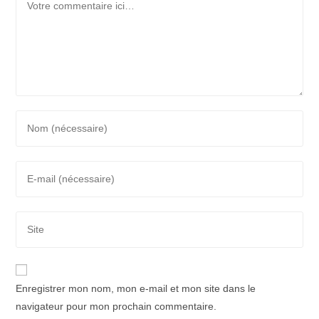
Enter
your
name
Enter
or
your
username
email
to
Saisir
address
comment
l’URL
to
de
comment
votre
Enregistrer mon nom, mon e-mail et mon site dans le
site
navigateur pour mon prochain commentaire.
(facultatif)