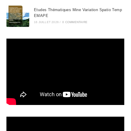
Etudes Thématiques Mine Variation Spatio Temp
EMAPE
16 JUILLET 2026
/
0 COMMENTAIRE