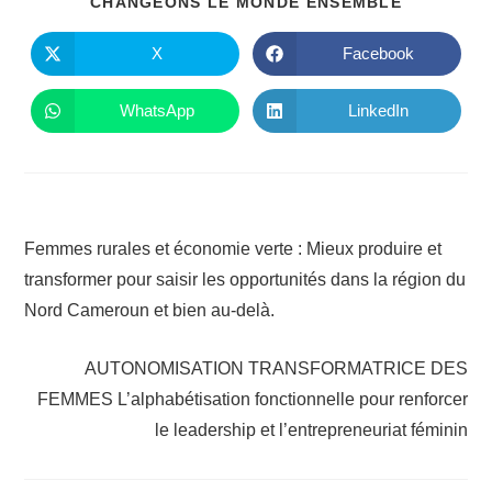
PARTAGE
CHANGEONS LE MONDE ENSEMBLE
CE
CONTENU
X
Facebook
Ouvrir
Ouvrir
dans
dans
une
une
autre
autre
WhatsApp
LinkedIn
Ouvrir
Ouvrir
fenêtre
fenêtre
dans
dans
une
une
autre
autre
fenêtre
fenêtre
Read
Article précédent
more
Femmes rurales et économie verte : Mieux produire et
articles
transformer pour saisir les opportunités dans la région du
Nord Cameroun et bien au-delà.
Article suivant
AUTONOMISATION TRANSFORMATRICE DES
FEMMES L’alphabétisation fonctionnelle pour renforcer
le leadership et l’entrepreneuriat féminin