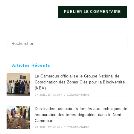
Pre
Es
to
clo
Articles Récents
the
Le Cameroun officialise le Groupe National de
sea
Coordination des Zones Clés pour la Biodiversité
pan
(KBA)
27 JUILLET 2026
/
0 COMMENTAIRE
Des leaders associatifs formés aux techniques de
restauration des terres dégradées dans le Nord
Cameroun
24 JUILLET 2026
/
0 COMMENTAIRE