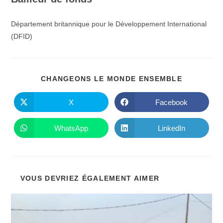
Département britannique pour le Développement International
(DFID)
PARTAGE
CHANGEONS LE MONDE ENSEMBLE
CE
CONTENU
X
Facebook
Ouvrir
Ouvrir
dans
dans
une
une
autre
autre
WhatsApp
LinkedIn
Ouvrir
Ouvrir
fenêtre
fenêtre
dans
dans
une
une
autre
autre
fenêtre
fenêtre
VOUS DEVRIEZ ÉGALEMENT AIMER