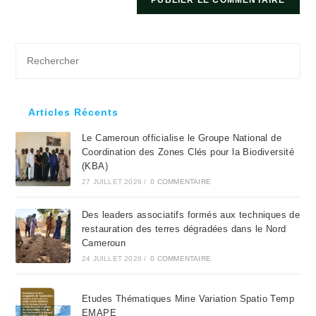
Pre
Es
to
clo
Articles Récents
the
Le Cameroun officialise le Groupe National de
sea
Coordination des Zones Clés pour la Biodiversité
pan
(KBA)
27 JUILLET 2026
/
0 COMMENTAIRE
Des leaders associatifs formés aux techniques de
restauration des terres dégradées dans le Nord
Cameroun
24 JUILLET 2026
/
0 COMMENTAIRE
Etudes Thématiques Mine Variation Spatio Temp
EMAPE