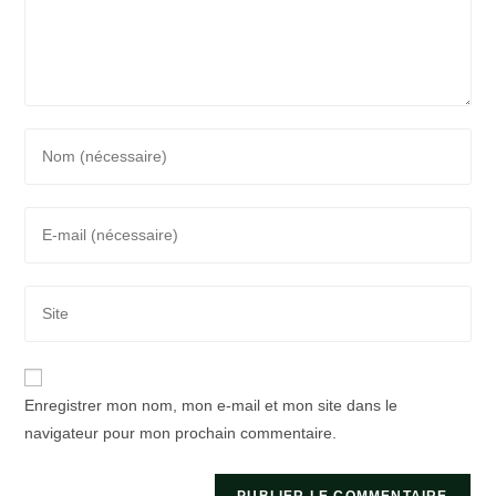
Enter
your
name
Enter
or
your
username
email
to
Saisir
address
comment
l’URL
to
de
comment
votre
Enregistrer mon nom, mon e-mail et mon site dans le
site
navigateur pour mon prochain commentaire.
(facultatif)