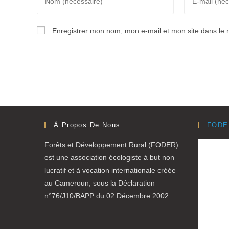
your
your
name
email
Enregistrer mon nom, mon e-mail et mon site dans le
or
address
username
to
to
comment
comment
À Propos De Nous
FODE
Forêts et Développement Rural (FODER)
est une association écologiste à but non
lucratif et à vocation internationale créée
au Cameroun, sous la Déclaration
n°76/J10/BAPP du 02 Décembre 2002.