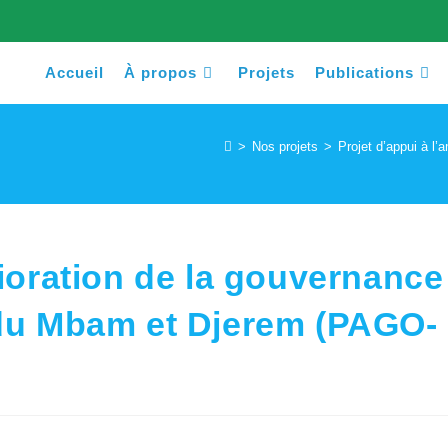
Accueil
À propos
Projets
Publications
>
Nos projets
>
Projet d’appui à l
lioration de la gouvernance
 du Mbam et Djerem (PAGO-