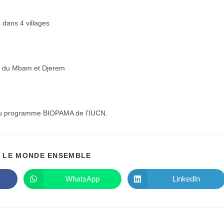
 dans 4 villages
al du Mbam et Djerem
 du programme BIOPAMA de l’IUCN.
PARTAGER
 LE MONDE ENSEMBLE
CE
CONTENU
WhatsApp
LinkedIn
Ouvrir
Ouvrir
dans
dans
une
une
autre
autre
fenêtre
fenêtre