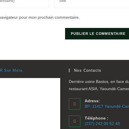
l’URL
de
 navigateur pour mon prochain commentaire.
votre
site
(facultatif)
R Sur Meta
Nos Contacts
Derrière usine Bastos, en face d
restaurant ASIA, Yaoundé-Came
Adress:
BP: 11417 Yaoundé-Ca
Téléphone :
(237) 242 00 52 48