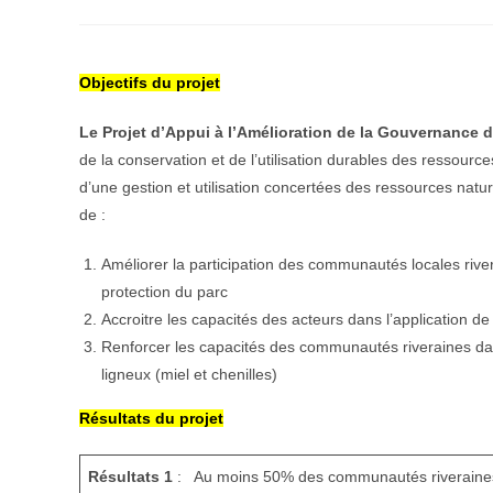
publiée :
de
de
la
lecture :
publication :
Objectifs du projet
Le Projet d’Appui à l’Amélioration de la Gouvernance
de la conservation et de l’utilisation durables des ressour
d’une gestion et utilisation concertées des ressources nature
de :
Améliorer la participation des communautés locales river
protection du parc
Accroitre les capacités des acteurs dans l’application d
Renforcer les capacités des communautés riveraines dans 
ligneux (miel et chenilles)
Résultats du projet
Résultats 1
: Au moins 50% des communautés riveraines a