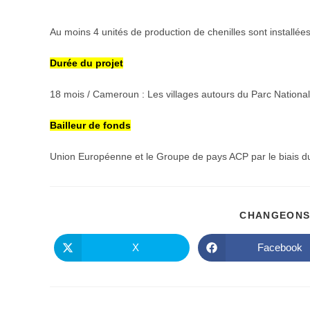
Au moins 4 unités de production de chenilles sont installées
Durée du projet
18 mois / Cameroun : Les villages autours du Parc Nation
Bailleur de fonds
Union Européenne et le Groupe de pays ACP par le biais
CHANGEONS
X
Facebook
Ouvrir
Ouvrir
dans
dans
une
une
autre
autre
fenêtre
fenêtre