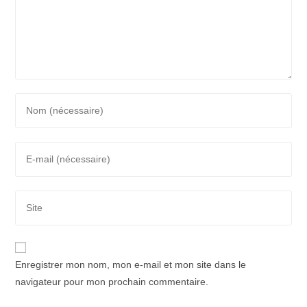
Enter
your
name
Enter
or
your
username
email
to
Saisir
address
comment
l’URL
to
de
comment
votre
Enregistrer mon nom, mon e-mail et mon site dans le
site
navigateur pour mon prochain commentaire.
(facultatif)