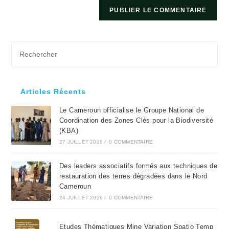
Pre
Es
to
clo
Articles Récents
the
Le Cameroun officialise le Groupe National de
sea
Coordination des Zones Clés pour la Biodiversité
pan
(KBA)
27 JUILLET 2026
/
0 COMMENTAIRE
Des leaders associatifs formés aux techniques de
restauration des terres dégradées dans le Nord
Cameroun
24 JUILLET 2026
/
0 COMMENTAIRE
Etudes Thématiques Mine Variation Spatio Temp