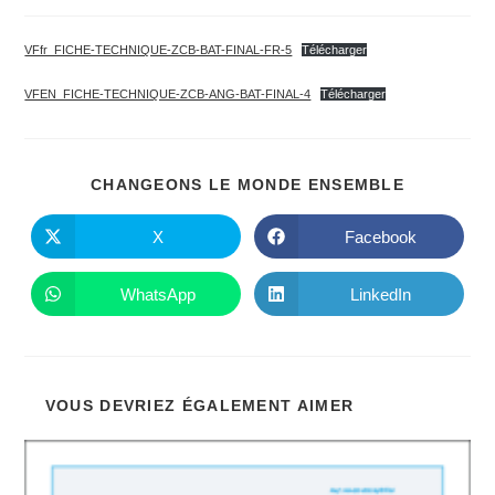
publiée :
de
de
la
lecture :
publication :
VFfr_FICHE-TECHNIQUE-ZCB-BAT-FINAL-FR-5
Télécharger
VFEN_FICHE-TECHNIQUE-ZCB-ANG-BAT-FINAL-4
Télécharger
PARTAGE
CHANGEONS LE MONDE ENSEMBLE
CE
CONTENU
X
Facebook
Ouvrir
Ouvrir
dans
dans
une
une
autre
autre
WhatsApp
LinkedIn
Ouvrir
Ouvrir
fenêtre
fenêtre
dans
dans
une
une
autre
autre
fenêtre
fenêtre
VOUS DEVRIEZ ÉGALEMENT AIMER