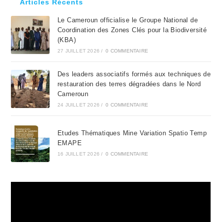
Articles Récents
the
Le Cameroun officialise le Groupe National de
sea
Coordination des Zones Clés pour la Biodiversité
pan
(KBA)
27 JUILLET 2026
/
0 COMMENTAIRE
Des leaders associatifs formés aux techniques de
restauration des terres dégradées dans le Nord
Cameroun
24 JUILLET 2026
/
0 COMMENTAIRE
Etudes Thématiques Mine Variation Spatio Temp
EMAPE
16 JUILLET 2026
/
0 COMMENTAIRE