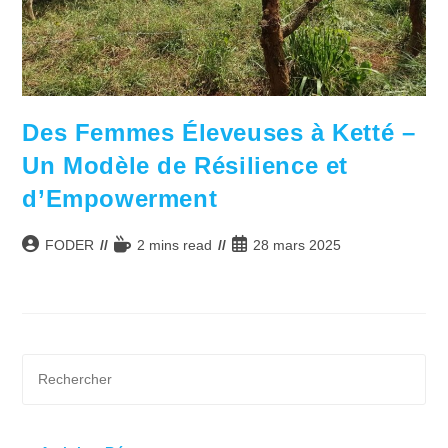
Des Femmes Éleveuses à Ketté –
Un Modèle de Résilience et
d’Empowerment
Auteur/autrice
Temps
Publication
FODER
2 mins read
28 mars 2025
de
de
publiée :
la
lecture :
publication :
Pre
Es
to
clo