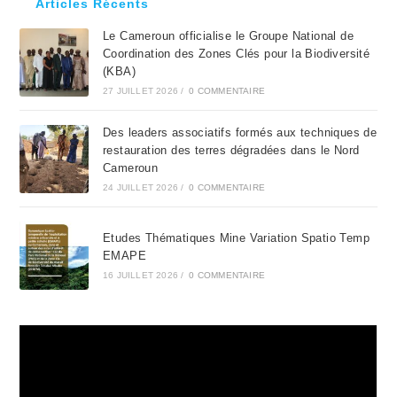
Articles Récents
the
Le Cameroun officialise le Groupe National de
sea
Coordination des Zones Clés pour la Biodiversité
pan
(KBA)
27 JUILLET 2026
/
0 COMMENTAIRE
Des leaders associatifs formés aux techniques de
restauration des terres dégradées dans le Nord
Cameroun
24 JUILLET 2026
/
0 COMMENTAIRE
Etudes Thématiques Mine Variation Spatio Temp
EMAPE
16 JUILLET 2026
/
0 COMMENTAIRE