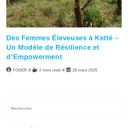
Des Femmes Éleveuses à Ketté –
Un Modèle de Résilience et
d’Empowerment
Auteur/autrice
Temps
Publication
FODER
2 mins read
28 mars 2025
de
de
publiée :
la
lecture :
publication :
Pre
Es
to
clo