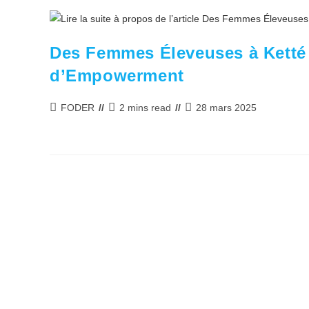
Des Femmes Éleveuses à Ketté 
d’Empowerment
Auteur/autrice
Temps
Publication
FODER
2 mins read
28 mars 2025
de
de
publiée :
la
lecture :
publication :