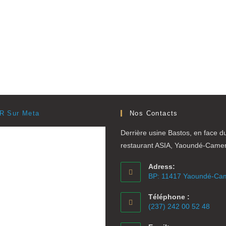
R Sur Meta
Nos Contacts
Derrière usine Bastos, en face d
restaurant ASIA, Yaoundé-Came
Adress:
BP: 11417 Yaoundé-Ca
Téléphone :
(237) 242 00 52 48
S’ouvre