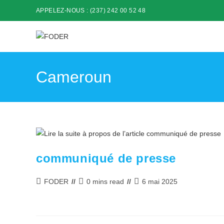
Skip
APPELEZ-NOUS : (237) 242 00 52 48
to
content
Cameroun
communiqué de presse
Auteur/autrice
Temps
Publication
FODER
0 mins read
6 mai 2025
de
de
publiée :
la
lecture :
publication :