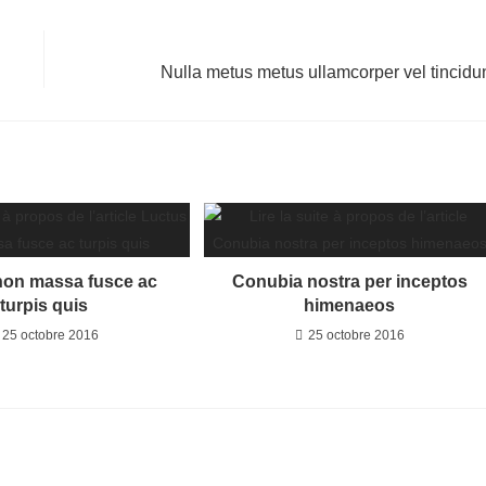
fenêtre
fenêtre
Article suivant
Nulla metus metus ullamcorper vel tincidu
non massa fusce ac
Conubia nostra per inceptos
turpis quis
himenaeos
25 octobre 2016
25 octobre 2016