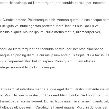
nt taciti sociosqu ad litora torquent per conubia nostra, per inceptos
nc. Curabitur tortor. Pellentesque nibh. Aenean quam. In scelerisque se
ut ligula vel nunc egestas porttitor. Morbi lectus risus, iaculis vel,
a lacinia aliquet. Mauris ipsum. Nulla metus metus, ullamcorper vel,
iosqu ad litora torquent per conubia nostra, per inceptos himenaeos.
neque adipiscing diam, a cursus ipsum ante quis turpis. Nulla facilisi. U
sequat imperdiet. Vestibulum sapien. Proin quam. Etiam ultrices.
 Integer euismod lacus luctus magna.
attis sem, at interdum magna augue eget diam. Vestibulum ante ipsu
rae; Morbi lacinia molestie dui. Praesent blandit dolor. Sed non quam. In
amet pede facilisis laoreet. Donec lacus nunc, viverra nec, blandit vel,
ultrices ultrices enim. Curabitur sit amet mauris. Morbi in dui quis est