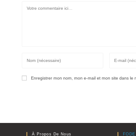
Comment
Enter
Enter
your
your
name
email
Enregistrer mon nom, mon e-mail et mon site dans le
or
address
username
to
to
comment
comment
À Propos De Nous
FODE