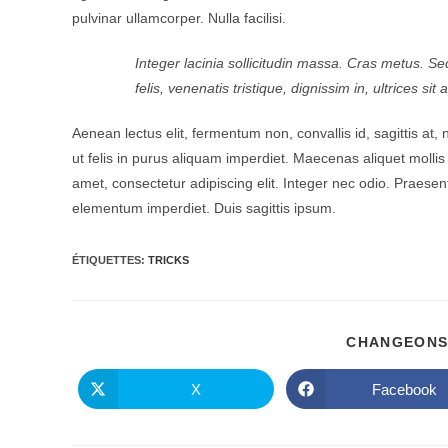
pulvinar ullamcorper. Nulla facilisi.
Integer lacinia sollicitudin massa. Cras metus. Sed
felis, venenatis tristique, dignissim in, ultrices s
Aenean lectus elit, fermentum non, convallis id, sagittis at, n
ut felis in purus aliquam imperdiet. Maecenas aliquet mollis
amet, consectetur adipiscing elit. Integer nec odio. Praesen
elementum imperdiet. Duis sagittis ipsum.
ÉTIQUETTES
:
TRICKS
CHANGEONS
X
Facebook
Ouvrir
Ouvrir
dans
dans
une
une
autre
autre