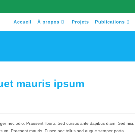
Accueil
À propos
Projets
Publications
iquet mauris ipsum
teger nec odio. Praesent libero. Sed cursus ante dapibus diam. Sed nisi.
 ipsum. Praesent mauris. Fusce nec tellus sed augue semper porta.