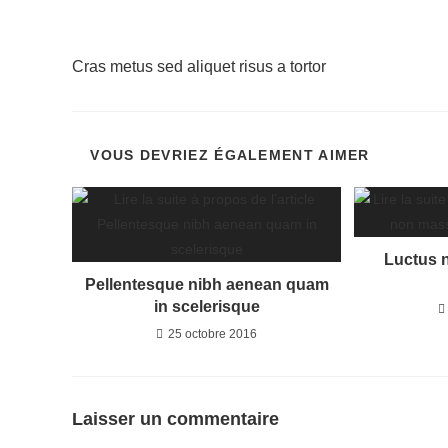
fenêtre
fenêtre
Read
Article précédent
more
Cras metus sed aliquet risus a tortor
articles
VOUS DEVRIEZ ÉGALEMENT AIMER
Luctus 
Pellentesque nibh aenean quam
in scelerisque
25 octobre 2016
Laisser un commentaire