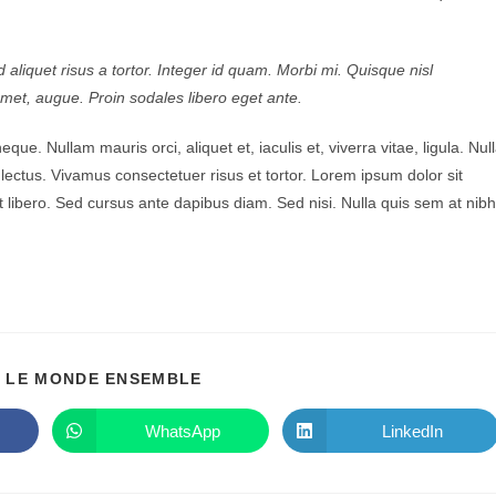
 aliquet risus a tortor. Integer id quam. Morbi mi. Quisque nisl
it amet, augue. Proin sodales libero eget ante.
eque. Nullam mauris orci, aliquet et, iaculis et, viverra vitae, ligula. Nul
 lectus. Vivamus consectetuer risus et tortor. Lorem ipsum dolor sit
t libero. Sed cursus ante dapibus diam. Sed nisi. Nulla quis sem at nibh
PARTAGER
 LE MONDE ENSEMBLE
CE
CONTENU
WhatsApp
LinkedIn
Ouvrir
Ouvrir
dans
dans
une
une
autre
autre