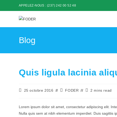
Skip
APPELEZ-NOUS : (237) 242 00 52 48
to
content
Blog
Quis ligula lacinia al
Publication
Auteur/autrice
Temps
25 octobre 2016
FODER
2 mins read
publiée :
de
de
la
lecture :
publication :
Lorem ipsum dolor sit amet, consectetur adipiscing elit. In
Nulla quis sem at nibh elementum imperdiet. Duis sagittis