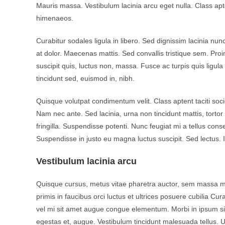
Mauris massa. Vestibulum lacinia arcu eget nulla. Class apte
himenaeos.
Curabitur sodales ligula in libero. Sed dignissim lacinia nu
at dolor. Maecenas mattis. Sed convallis tristique sem. Proin 
suscipit quis, luctus non, massa. Fusce ac turpis quis ligul
tincidunt sed, euismod in, nibh.
Quisque volutpat condimentum velit. Class aptent taciti soc
Nam nec ante. Sed lacinia, urna non tincidunt mattis, tortor 
fringilla. Suspendisse potenti. Nunc feugiat mi a tellus con
Suspendisse in justo eu magna luctus suscipit. Sed lectus.
Vestibulum lacinia arcu
Quisque cursus, metus vitae pharetra auctor, sem massa m
primis in faucibus orci luctus et ultrices posuere cubilia Cu
vel mi sit amet augue congue elementum. Morbi in ipsum sit 
egestas et, augue. Vestibulum tincidunt malesuada tellus. Ut 