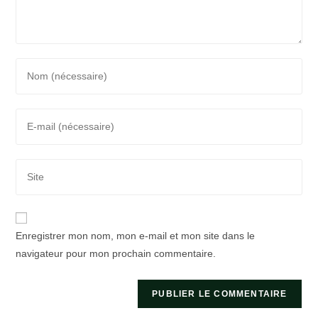
Enter
your
name
Enter
or
your
username
email
to
Saisir
address
comment
l’URL
to
de
comment
votre
Enregistrer mon nom, mon e-mail et mon site dans le
site
navigateur pour mon prochain commentaire.
(facultatif)