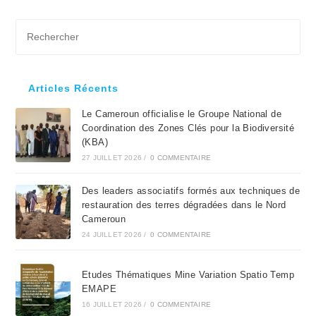
Pre
Es
to
clo
Articles Récents
the
Le Cameroun officialise le Groupe National de
sea
Coordination des Zones Clés pour la Biodiversité
pan
(KBA)
27 JUILLET 2026
/
0 COMMENTAIRE
Des leaders associatifs formés aux techniques de
restauration des terres dégradées dans le Nord
Cameroun
24 JUILLET 2026
/
0 COMMENTAIRE
Etudes Thématiques Mine Variation Spatio Temp
EMAPE
16 JUILLET 2026
/
0 COMMENTAIRE