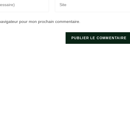
Saisir
l’URL
de
 navigateur pour mon prochain commentaire.
votre
site
(facultatif)