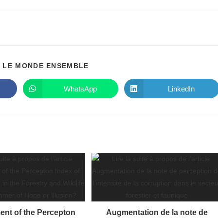
PARTAGER
 LE MONDE ENSEMBLE
CE
CONTENU
WhatsApp
LinkedIn
Ouvrir
Ouvrir
dans
dans
une
une
autre
autre
fenêtre
fenêtre
nt of the Percepton
Augmentation de la note de