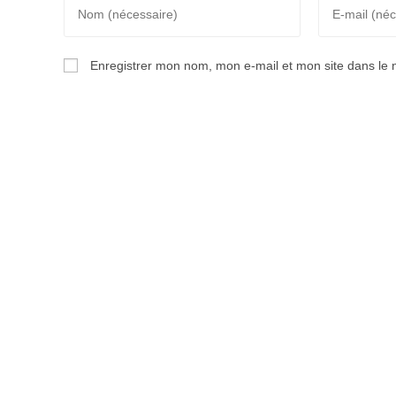
Enter
Enter
your
your
name
email
Enregistrer mon nom, mon e-mail et mon site dans le
or
address
username
to
to
comment
comment