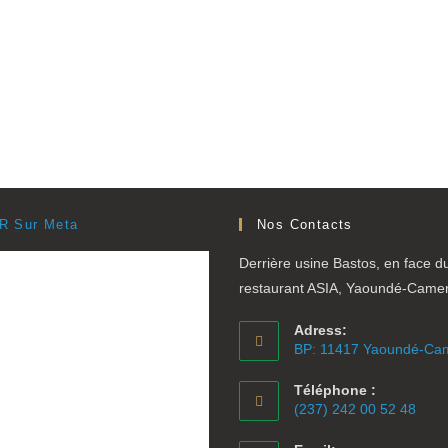
R Sur Meta
Nos Contacts
Derrière usine Bastos, en face d
restaurant ASIA, Yaoundé-Came
Adress:
BP: 11417 Yaoundé-Ca
Téléphone :
(237) 242 00 52 48
S’ouvre