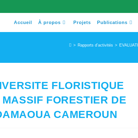
Accueil
À propos
Projets
Publications
>
Rapports d’activités
>
EVALUAT
IVERSITE FLORISTIQUE
 MASSIF FORESTIER DE
ADAMAOUA CAMEROUN