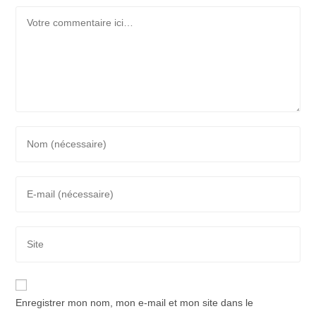
Comment
Enter
your
name
Enter
or
your
username
email
to
Saisir
address
comment
l’URL
to
de
comment
votre
Enregistrer mon nom, mon e-mail et mon site dans le
site