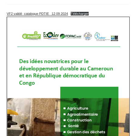
publiée :
de
de
la
lecture :
publication :
VF2 validé_catalogue PDTIE _12 09 2024
Télécharger