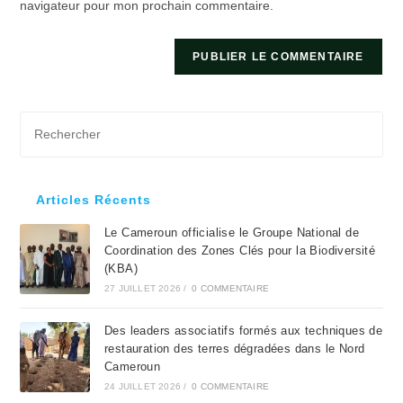
navigateur pour mon prochain commentaire.
(facultatif)
Pre
Es
to
clo
Articles Récents
the
Le Cameroun officialise le Groupe National de
sea
Coordination des Zones Clés pour la Biodiversité
pan
(KBA)
27 JUILLET 2026
/
0 COMMENTAIRE
Des leaders associatifs formés aux techniques de
restauration des terres dégradées dans le Nord
Cameroun
24 JUILLET 2026
/
0 COMMENTAIRE