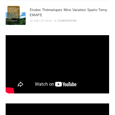
Etudes Thématiques Mine Variation Spatio Temp
EMAPE
16 JUILLET 2026
/
0 COMMENTAIRE