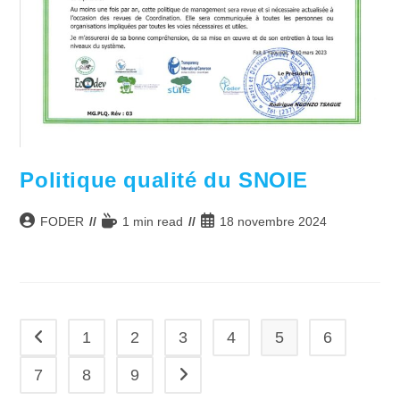
Politique qualité du SNOIE
Auteur/autrice
Temps
Publication
FODER
1 min read
18 novembre 2024
de
de
publiée :
la
lecture :
publication :
1
2
3
4
5
6
Go to the previous page
7
8
9
Aller à la page suivante