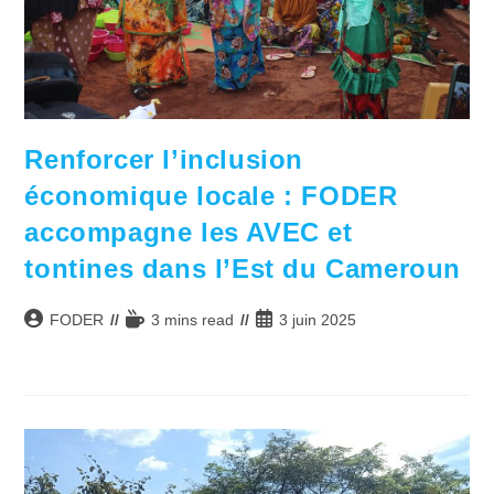
Renforcer l’inclusion
économique locale : FODER
accompagne les AVEC et
tontines dans l’Est du Cameroun
Auteur/autrice
Temps
Publication
FODER
3 mins read
3 juin 2025
de
de
publiée :
la
lecture :
publication :