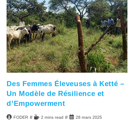
Des Femmes Éleveuses à Ketté –
Un Modèle de Résilience et
d’Empowerment
Auteur/autrice
Temps
Publication
FODER
2 mins read
28 mars 2025
de
de
publiée :
la
lecture :