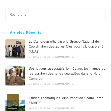
Pre
Es
to
clo
Articles Récents
the
Le Cameroun officialise le Groupe National de
sea
Coordination des Zones Clés pour la Biodiversité
pan
(KBA)
27 JUILLET 2026
/
0 COMMENTAIRE
Des leaders associatifs formés aux techniques de
restauration des terres dégradées dans le Nord
Cameroun
24 JUILLET 2026
/
0 COMMENTAIRE
Etudes Thématiques Mine Variation Spatio Temp
EMAPE
16 JUILLET 2026
/
0 COMMENTAIRE