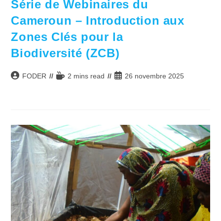
Série de Webinaires du
Cameroun – Introduction aux
Zones Clés pour la
Biodiversité (ZCB)
Auteur/autrice
Temps
Publication
FODER
2 mins read
26 novembre 2025
de
de
publiée :
la
lecture :
publication :