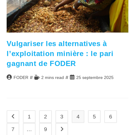
Vulgariser les alternatives à
l’exploitation minière : le pari
gagnant de FODER
Auteur/autrice
Temps
Publication
FODER
2 mins read
25 septembre 2025
de
de
publiée :
la
lecture :
publication :
1
2
3
4
5
6
Go to the previous page
7
…
9
Aller à la page suivante