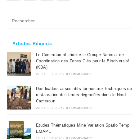
Pre
Es
to
clo
Articles Récents
the
Le Cameroun officialise le Groupe National de
sea
Coordination des Zones Clés pour la Biodiversité
pan
(KBA)
27 JUILLET 2026
/
0 COMMENTAIRE
Des leaders associatifs formés aux techniques de
restauration des terres dégradées dans le Nord
Cameroun
24 JUILLET 2026
/
0 COMMENTAIRE
Etudes Thématiques Mine Variation Spatio Temp
EMAPE
16 JUILLET 2026
/
0 COMMENTAIRE