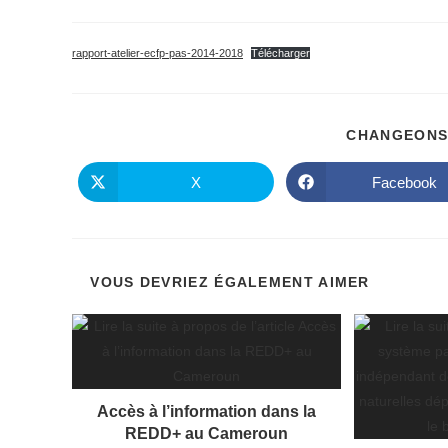
publiée :
de
de
la
lecture :
publication :
rapport-atelier-ecfp-pas-2014-2018
Télécharger
CHANGEONS
X
Facebook
Ouvrir
Ouvrir
dans
dans
une
une
autre
autre
fenêtre
fenêtre
VOUS DEVRIEZ ÉGALEMENT AIMER
Accès à l’information dans la
REDD+ au Cameroun