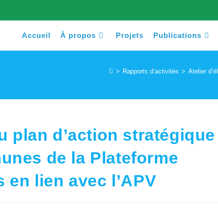
Accueil
À propos
Projets
Publications
>
Rapports d’activités
>
Atelier d’
du plan d’action stratégique
unes de la Plateforme
s en lien avec l’APV