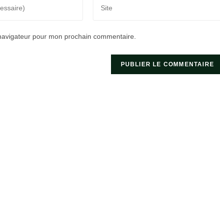
Saisir
l’URL
de
 navigateur pour mon prochain commentaire.
votre
site
(facultatif)