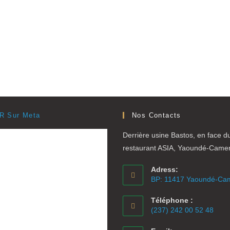
R Sur Meta
Nos Contacts
Derrière usine Bastos, en face d
restaurant ASIA, Yaoundé-Came
Adress:
BP: 11417 Yaoundé-Ca
Téléphone :
(237) 242 00 52 48
S’ouvre