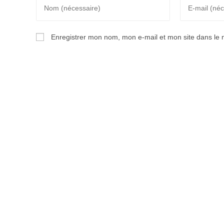
Enter
Enter
your
your
name
email
Enregistrer mon nom, mon e-mail et mon site dans le
or
address
username
to
to
comment
comment