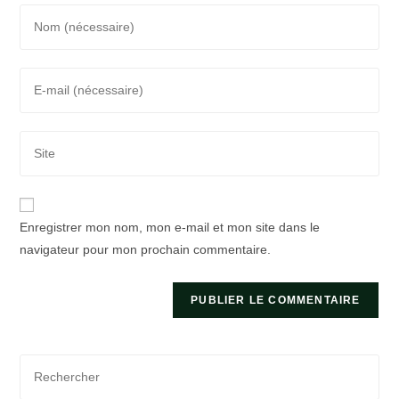
Enter
your
name
Enter
or
your
username
email
to
Saisir
address
comment
l’URL
to
de
comment
votre
Enregistrer mon nom, mon e-mail et mon site dans le
site
navigateur pour mon prochain commentaire.
(facultatif)
Pre
Es