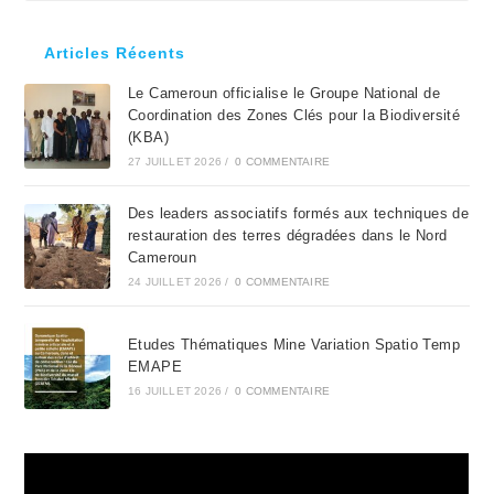
to
clo
Articles Récents
the
Le Cameroun officialise le Groupe National de
sea
Coordination des Zones Clés pour la Biodiversité
pan
(KBA)
27 JUILLET 2026
/
0 COMMENTAIRE
Des leaders associatifs formés aux techniques de
restauration des terres dégradées dans le Nord
Cameroun
24 JUILLET 2026
/
0 COMMENTAIRE
Etudes Thématiques Mine Variation Spatio Temp
EMAPE
16 JUILLET 2026
/
0 COMMENTAIRE