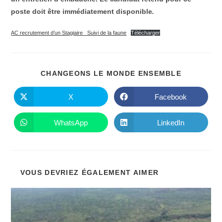
poste doit être immédiatement disponible
.
AC recrutement d’un Stagiaire _Suivi de la faune
Télécharger
PARTAGE
CHANGEONS LE MONDE ENSEMBLE
CE
CONTENU
X
Facebook
Ouvrir
Ouvrir
dans
dans
une
une
autre
autre
WhatsApp
LinkedIn
Ouvrir
Ouvrir
fenêtre
fenêtre
dans
dans
une
une
autre
autre
fenêtre
fenêtre
VOUS DEVRIEZ ÉGALEMENT AIMER