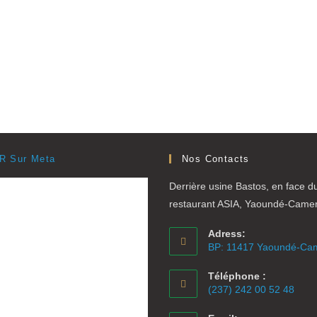
R Sur Meta
Nos Contacts
Derrière usine Bastos, en face d
restaurant ASIA, Yaoundé-Came
Adress:
BP: 11417 Yaoundé-Ca
Téléphone :
(237) 242 00 52 48
S’ouvre