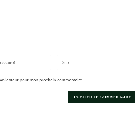
Saisir
l’URL
de
 navigateur pour mon prochain commentaire.
votre
site
(facultatif)