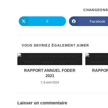
CHANGEONS
X
Facebook
Ouvrir
Ouvrir
dans
dans
une
une
autre
autre
fenêtre
fenêtre
VOUS DEVRIEZ ÉGALEMENT AIMER
RAPPORT ANNUEL FODER
RAPPOR
2021
8 avril 2024
Laisser un commentaire