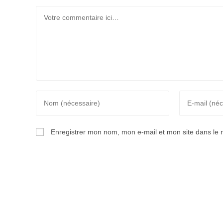
Comment
Enter
Enter
your
your
name
email
Enregistrer mon nom, mon e-mail et mon site dans le
or
address
username
to
to
comment
comment