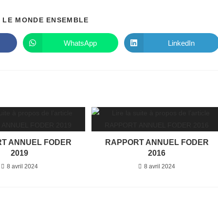
PARTAGER
 LE MONDE ENSEMBLE
CE
CONTENU
WhatsApp
LinkedIn
Ouvrir
Ouvrir
dans
dans
une
une
autre
autre
fenêtre
fenêtre
T ANNUEL FODER
RAPPORT ANNUEL FODER
2019
2016
8 avril 2024
8 avril 2024