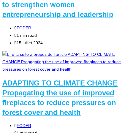
to strengthen women
entrepreneurship and leadership
Auteur/autrice
FODER
de
Temps
1 min read
la
de
Publication
15 juillet 2024
publication :
lecture :
publiée :
ADAPTING TO CLIMATE CHANGE
Propagating the use of improved
fireplaces to reduce pressures on
forest cover and health
Auteur/autrice
FODER
de
Temps