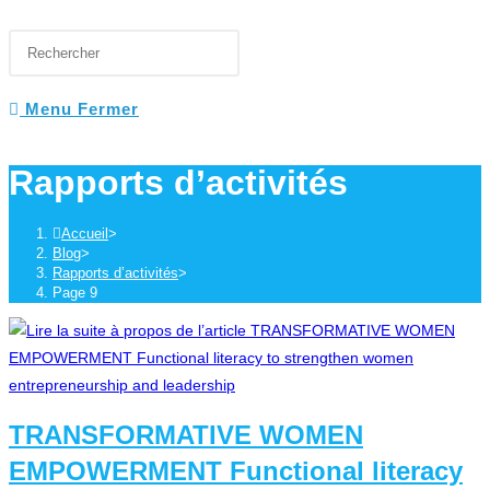
Press
website
Escape
to
Menu
Fermer
search
close
the
Rapports d’activités
search
panel.
Accueil
>
Blog
>
Rapports d’activités
>
Page 9
TRANSFORMATIVE WOMEN
EMPOWERMENT Functional literacy