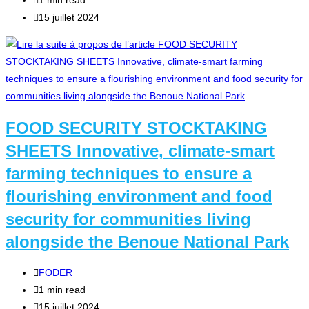
1 min read
la
de
Publication
15 juillet 2024
publication :
lecture :
publiée :
FOOD SECURITY STOCKTAKING
SHEETS Innovative, climate-smart
farming techniques to ensure a
flourishing environment and food
security for communities living
alongside the Benoue National Park
Auteur/autrice
FODER
de
Temps
1 min read
la
de
Publication
15 juillet 2024