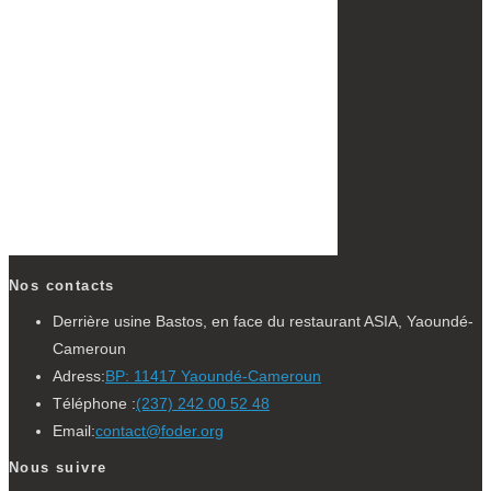
Nos contacts
Derrière usine Bastos, en face du restaurant ASIA, Yaoundé-
Cameroun
Adress:
BP: 11417 Yaoundé-Cameroun
S’ouvre
Téléphone :
(237) 242 00 52 48
S’ouvre
dans
Email:
contact@foder.org
dans
votre
Nous suivre
votre
application