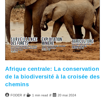
Afrique centrale: La conservation
de la biodiversité à la croisée des
chemins
Auteur/autrice
Temps
Publication
FODER
1 min read
20 mai 2024
de
de
publiée :
la
lecture :