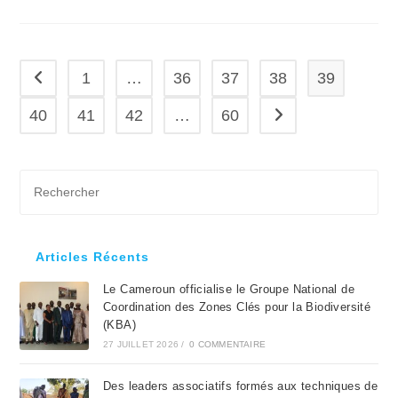
publication :
1
…
36
37
38
39
Go to the previous page
40
41
42
…
60
Aller à la page suivan
Pre
Es
to
clo
Articles Récents
the
Le Cameroun officialise le Groupe National de
sea
Coordination des Zones Clés pour la Biodiversité
pan
(KBA)
27 JUILLET 2026
/
0 COMMENTAIRE
Des leaders associatifs formés aux techniques de