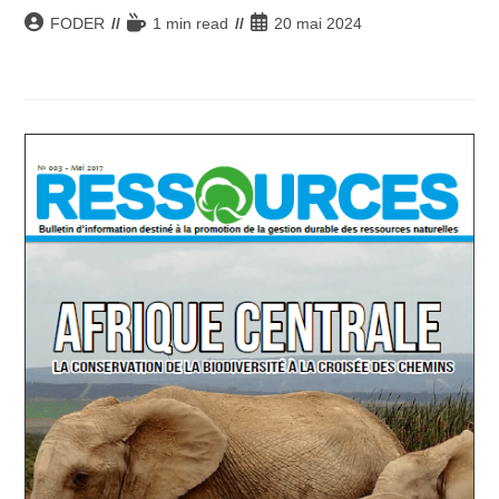
Auteur/autrice
Temps
Publication
FODER
1 min read
20 mai 2024
de
de
publiée :
la
lecture :
publication :