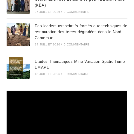
pan
(KBA)
27 JUILLET 2026
/
0 COMMENTAIRE
Des leaders associatifs formés aux techniques de
restauration des terres dégradées dans le Nord
Cameroun
24 JUILLET 2026
/
0 COMMENTAIRE
Etudes Thématiques Mine Variation Spatio Temp
EMAPE
16 JUILLET 2026
/
0 COMMENTAIRE