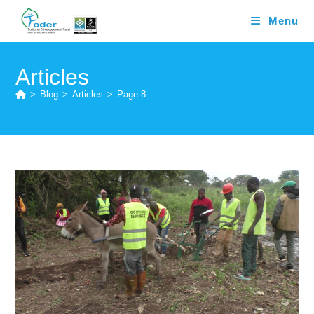
Skip
Menu
to
content
Articles
>
Blog
>
Articles
>
Page 8