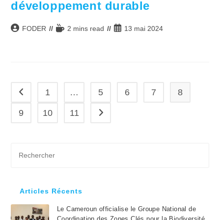
développement durable
Auteur/autrice
Temps
Publication
FODER
2 mins read
13 mai 2024
de
de
publiée :
la
lecture :
publication :
1
…
5
6
7
8
Go to the previous page
9
10
11
Aller à la page suivante
Pre
Es
to
clo
Articles Récents
the
Le Cameroun officialise le Groupe National de
sea
Coordination des Zones Clés pour la Biodiversité