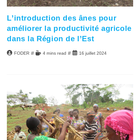
L’introduction des ânes pour
améliorer la productivité agricole
dans la Région de l’Est
Auteur/autrice
Temps
Publication
FODER
4 mins read
16 juillet 2024
de
de
publiée :
la
lecture :
publication :