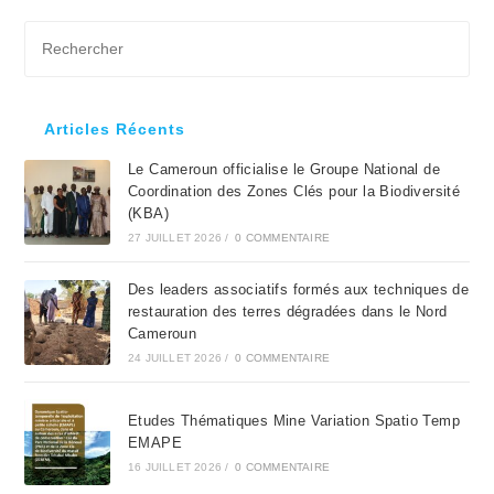
Pre
Es
to
clo
Articles Récents
the
Le Cameroun officialise le Groupe National de
sea
Coordination des Zones Clés pour la Biodiversité
pan
(KBA)
27 JUILLET 2026
/
0 COMMENTAIRE
Des leaders associatifs formés aux techniques de
restauration des terres dégradées dans le Nord
Cameroun
24 JUILLET 2026
/
0 COMMENTAIRE
Etudes Thématiques Mine Variation Spatio Temp
EMAPE
16 JUILLET 2026
/
0 COMMENTAIRE