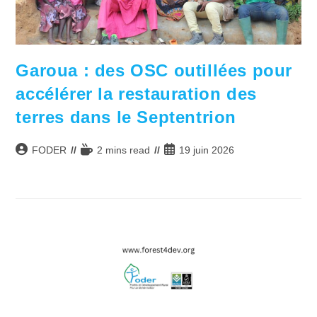
Garoua : des OSC outillées pour
accélérer la restauration des
terres dans le Septentrion
Auteur/autrice
Temps
Publication
FODER
2 mins read
19 juin 2026
de
de
publiée :
la
lecture :
publication :