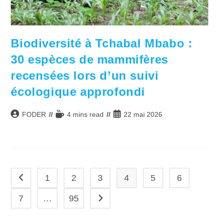
Biodiversité à Tchabal Mbabo :
30 espèces de mammifères
recensées lors d’un suivi
écologique approfondi
Auteur/autrice
Temps
Publication
FODER
4 mins read
22 mai 2026
de
de
publiée :
la
lecture :
publication :
1
2
3
4
5
6
Go to the previous page
7
…
95
Aller à la page suivante