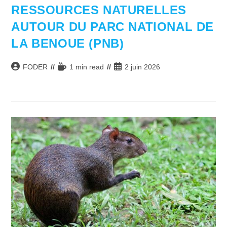
RESSOURCES NATURELLES
AUTOUR DU PARC NATIONAL DE
LA BENOUE (PNB)
Auteur/autrice
Temps
Publication
FODER
1 min read
2 juin 2026
de
de
publiée :
la
lecture :
publication :